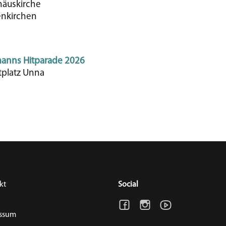
häuskirche
enkirchen
anns Hitparade 2026
tplatz Unna
a
kt
Social
ssum