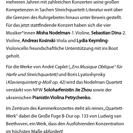
mehreren Jahren mit zahlreichen Konzerten seine großen
Kompetenzen in Sachen Streichquartett-Literatur weit über
die Grenzen des Ruhrgebietes hinaus unter Beweis gestellt.
Für das jetzt stattfindende Konzert haben sich die vier
Musiker*innen
Misha Nodelman
-1. Violine,
Sebastian Dinu
-2.
Violine,
Andreas Kosinski
-Viola und
Lydia Keymling
-
Violoncello freundschaftliche Unterstützung mit ins Boot
geholt.
Für die Werke von André Caplet („
Ens Musique Oblique“ für
Harfe und Streichquartett)
und Boris Lyatoshynsky
(
Klavierquintett g-Moll op. 42)
wird das Nodelman Quartett
verstärkt von NPW
Soloharfenistin Jie Zhou
sowie der
ukrainischen
Pianistin Violina Petrychenko.
Im Zentrum des Kammerkonzertes steht als reines „Quartett-
Werk“ dabei die Große Fuge B-Dur op. 133 von Ludwig van
Beethoven, ein Werk, dass den Ausführenden Konzentration
im höchsten Maße abfordert!