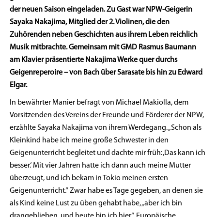
der neuen Saison eingeladen. Zu Gast war NPW-Geigerin
Sayaka Nakajima, Mitglied der 2. Violinen, die den
Zuhörenden neben Geschichten aus ihrem Leben reichlich
Musik mitbrachte. Gemeinsam mit GMD Rasmus Baumann
am Klavier präsentierte Nakajima Werke quer durchs
Geigenreperoire – von Bach über Sarasate bis hin zu Edward
Elgar.
In bewährter Manier befragt von Michael Makiolla, dem
Vorsitzenden des Vereins der Freunde und Förderer der NPW,
erzählte Sayaka Nakajima von ihrem Werdegang. „Schon als
Kleinkind habe ich meine große Schwester in den
Geigenunterricht begleitet und dachte mir früh: ‚Das kann ich
besser.‘ Mit vier Jahren hatte ich dann auch meine Mutter
überzeugt, und ich bekam in Tokio meinen ersten
Geigenunterricht.“ Zwar habe es Tage gegeben, an denen sie
als Kind keine Lust zu üben gehabt habe, „aber ich bin
drangeblieben, und heute bin ich hier“. Europäische