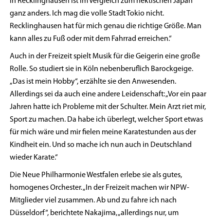
in Recklinghausen ist im Vergleich zum hektischen Japan
ganz anders. Ich mag die volle Stadt Tokio nicht.
Recklinghausen hat für mich genau die richtige Größe. Man
kann alles zu Fuß oder mit dem Fahrrad erreichen.“
Auch in der Freizeit spielt Musik für die Geigerin eine große
Rolle. So studiert sie in Köln nebenberuflich Barockgeige.
„Das ist mein Hobby“, erzählte sie den Anwesenden.
Allerdings sei da auch eine andere Leidenschaft: „Vor ein paar
Jahren hatte ich Probleme mit der Schulter. Mein Arzt riet mir,
Sport zu machen. Da habe ich überlegt, welcher Sport etwas
für mich wäre und mir fielen meine Karatestunden aus der
Kindheit ein. Und so mache ich nun auch in Deutschland
wieder Karate.“
Die Neue Philharmonie Westfalen erlebe sie als gutes,
homogenes Orchester. „In der Freizeit machen wir NPW-
Mitglieder viel zusammen. Ab und zu fahre ich nach
Düsseldorf“, berichtete Nakajima, „allerdings nur, um