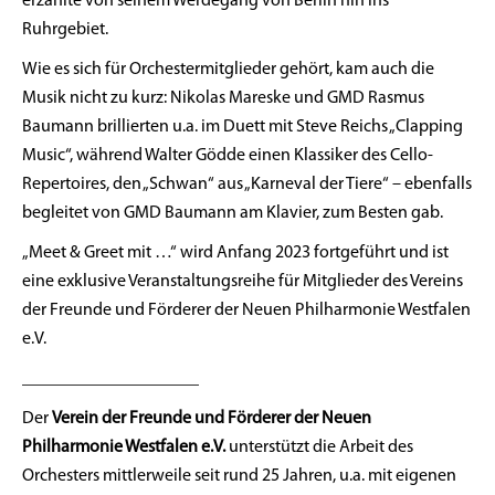
erzählte von seinem Werdegang von Berlin hin ins
Ruhrgebiet.
Wie es sich für Orchestermitglieder gehört, kam auch die
Musik nicht zu kurz: Nikolas Mareske und GMD Rasmus
Baumann brillierten u.a. im Duett mit Steve Reichs „Clapping
Music“, während Walter Gödde einen Klassiker des Cello-
Repertoires, den „Schwan“ aus „Karneval der Tiere“ – ebenfalls
begleitet von GMD Baumann am Klavier, zum Besten gab.
„Meet & Greet mit …“ wird Anfang 2023 fortgeführt und ist
eine exklusive Veranstaltungsreihe für Mitglieder des Vereins
der Freunde und Förderer der Neuen Philharmonie Westfalen
e.V.
____________________
Der
Verein der Freunde und Förderer der Neuen
Philharmonie Westfalen e.V.
unterstützt die Arbeit des
Orchesters mittlerweile seit rund 25 Jahren, u.a. mit eigenen